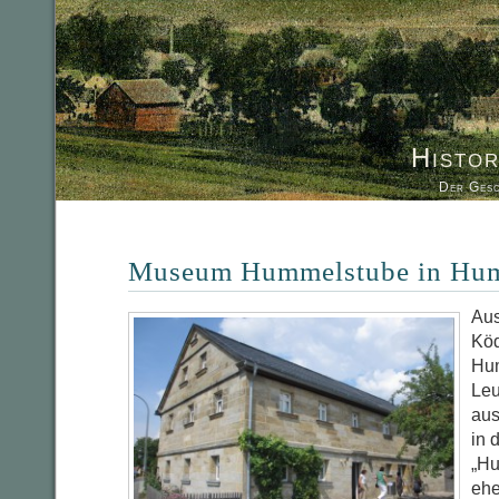
Histor
Der Gesc
Museum Hummelstube in Hum
Aus
Köd
Hum
Leu
aus
in 
„Hu
ehe