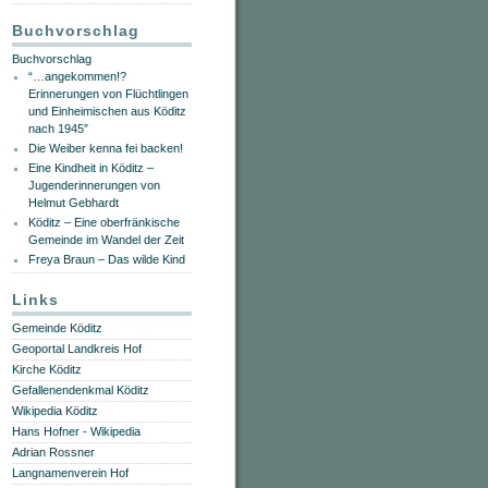
Buchvorschlag
Buchvorschlag
“…angekommen!?
Erinnerungen von Flüchtlingen
und Einheimischen aus Köditz
nach 1945″
Die Weiber kenna fei backen!
Eine Kindheit in Köditz –
Jugenderinnerungen von
Helmut Gebhardt
Köditz – Eine oberfränkische
Gemeinde im Wandel der Zeit
Freya Braun – Das wilde Kind
Links
Gemeinde Köditz
Geoportal Landkreis Hof
Kirche Köditz
Gefallenendenkmal Köditz
Wikipedia Köditz
Hans Hofner - Wikipedia
Adrian Rossner
Langnamenverein Hof