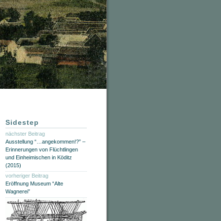
Sidestep
nächster Beitrag
Ausstellung “…angekommen!?” –
Erinnerungen von Flüchtlingen
und Einheimischen in Köditz
(2015)
vorheriger Beitrag
Eröffnung Museum “Alte
Wagnerei”