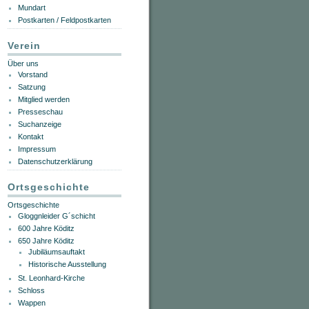
Mundart
Postkarten / Feldpostkarten
Verein
Über uns
Vorstand
Satzung
Mitglied werden
Presseschau
Suchanzeige
Kontakt
Impressum
Datenschutzerklärung
Ortsgeschichte
Ortsgeschichte
Gloggnleider G´schicht
600 Jahre Köditz
650 Jahre Köditz
Jubiläumsauftakt
Historische Ausstellung
St. Leonhard-Kirche
Schloss
Wappen