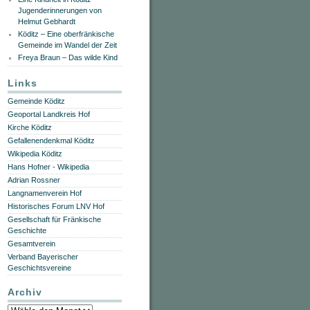
Jugenderinnerungen von
Helmut Gebhardt
Köditz – Eine oberfränkische
Gemeinde im Wandel der Zeit
Freya Braun – Das wilde Kind
Links
Gemeinde Köditz
Geoportal Landkreis Hof
Kirche Köditz
Gefallenendenkmal Köditz
Wikipedia Köditz
Hans Hofner - Wikipedia
Adrian Rossner
Langnamenverein Hof
Historisches Forum LNV Hof
Gesellschaft für Fränkische
Geschichte
Gesamtverein
Verband Bayerischer
Geschichtsvereine
Archiv