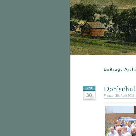
Beitrags-Arch
Dorfschu
APR
30
Freitag, 30. April 2010