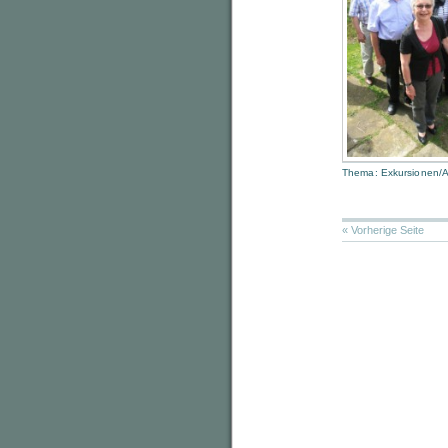
Thema:
Exkursionen/A
« Vorherige Seite