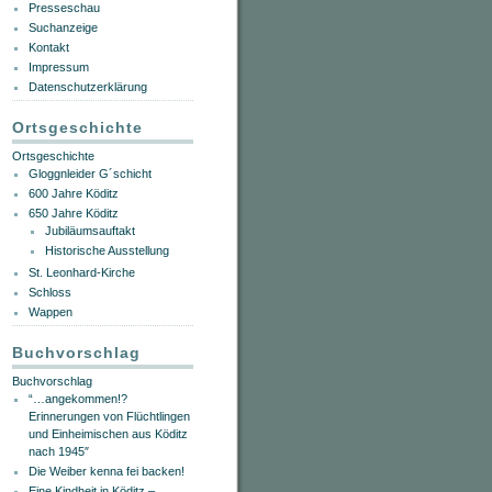
Presseschau
Suchanzeige
Kontakt
Impressum
Datenschutzerklärung
Ortsgeschichte
Ortsgeschichte
Gloggnleider G´schicht
600 Jahre Köditz
650 Jahre Köditz
Jubiläumsauftakt
Historische Ausstellung
St. Leonhard-Kirche
Schloss
Wappen
Buchvorschlag
Buchvorschlag
“…angekommen!?
Erinnerungen von Flüchtlingen
und Einheimischen aus Köditz
nach 1945″
Die Weiber kenna fei backen!
Eine Kindheit in Köditz –